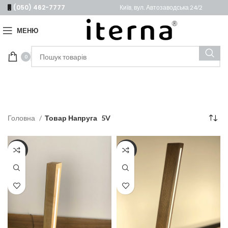
(050) 462-7777
Київ, вул. Автозаводська 24/2
МЕНЮ
0
Головна
Товар Напруга
5V
-28%
-28%