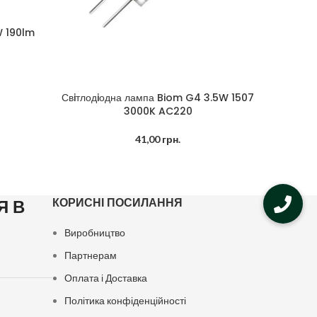
W 190lm
Свiтлодiодна лампа Biom G4 3.5W 1507
Свiтлодi
ДОДАТИ В КОШИК
ДОДАТИ 
3000K AC220
41,00
грн.
КОРИСНІ ПОСИЛАННЯ
Я В
Виробництво
Партнерам
Оплата і Доставка
Політика конфіденційності