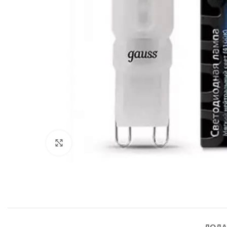
Клацніть, щоб збільшити