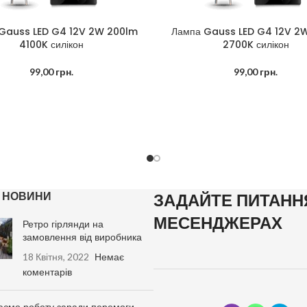
Gauss LED G4 12V 2W 200lm
Лампа Gauss LED G4 12V 2
В КОШИК
ДОДАТИ В КОШИК
4100K силікон
2700K силікон
99,00
грн.
99,00
грн.
І НОВИНИ
ЗАДАЙТЕ ПИТАНН
МЕСЕНДЖЕРАХ
Ретро гірлянди на
замовлення від виробника
18 Квітня, 2022
Немає
коментарів