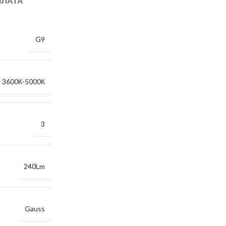
ПЛАТА
G9
 3600К-5000К
3
240Lm
Gauss