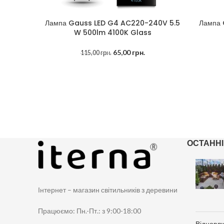
Лампа Gauss LED G4 AC220-240V 5.5
Лампа 
ДОДАТИ В КОШИК
ДОДАТИ 
W 500lm 4100K Glass
65,00
грн.
115,00
грн.
ОСТАНН
Інтернет – магазин світильників з деревини
Працюємо: Пн.-Пт.: з 9:00-18:00