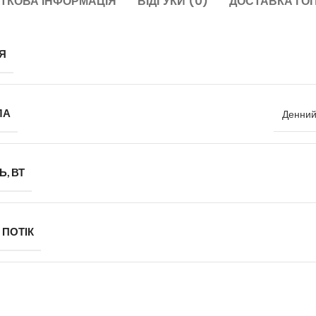
ТКОВА ІНФОРМАЦІЯ
ВІДГУКИ (0)
ДОСТАВКА І О
Я
ЛА
Денний
, ВТ
 ПОТІК