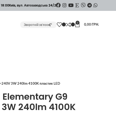
 18:00
Київ, вул. Автозаводська 24/2
0
0,00
ГРН.
Зворотній зв’язок
0-240V 3W 240lm 4100K пластик LED
 Elementary G9
 3W 240lm 4100K