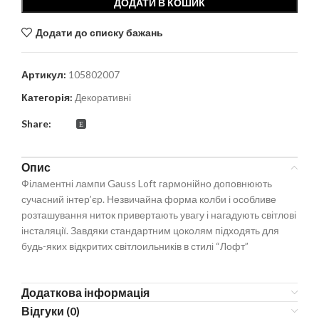
ДОДАТИ В КОШИК
Додати до списку бажань
Артикул:
105802007
Категорія:
Декоративні
Share:
Опис
Філаментні лампи Gauss Loft гармонійно доповнюють
сучасний інтер’єр. Незвичайна форма колби і особливе
розташування ниток привертають увагу і нагадують світлові
інсталяції. Завдяки стандартним цоколям підходять для
будь-яких відкритих світлоильників в стилі “Лофт”
Додаткова інформація
Відгуки (0)