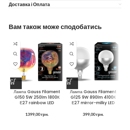
Доставка і Оплата
Вам також може сподобатись
-3
Лампа Gauss Filament
Лампа Gauss Filament
Л
G150 5W 250lm 1800К
G125 9W 890lm 4100К
Е27 rainbow LED
Е27 mirror-milky LED
1399,00
грн.
399,00
грн.