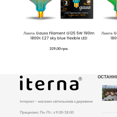
Лампа Gauss Filament G125 5W 190lm
Лампа G
ДОДАТИ В КОШИК
ДОДАТИ 
1800К Е27 sky blue flexible LED
180
329,00
грн.
ОСТАНН
Інтернет – магазин світильників з деревини
Працюємо: Пн.-Пт.: з 9:00-18:00