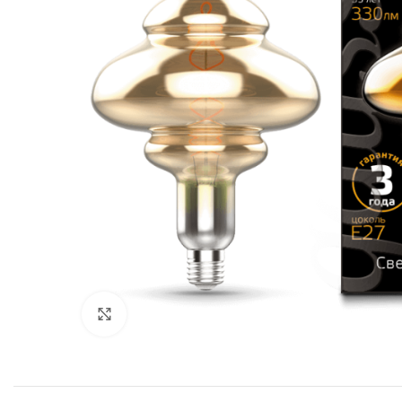
Клацніть, щоб збільшити