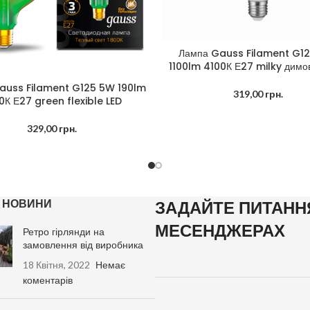
Лампа Gauss Filament G1
ДОДАТИ В КОШИК
1100lm 4100К Е27 milky димо
auss Filament G125 5W 190lm
В КОШИК
319,00
грн.
0К Е27 green flexible LED
329,00
грн.
І НОВИНИ
ЗАДАЙТЕ ПИТАНН
МЕСЕНДЖЕРАХ
Ретро гірлянди на
замовлення від виробника
18 Квітня, 2022
Немає
коментарів