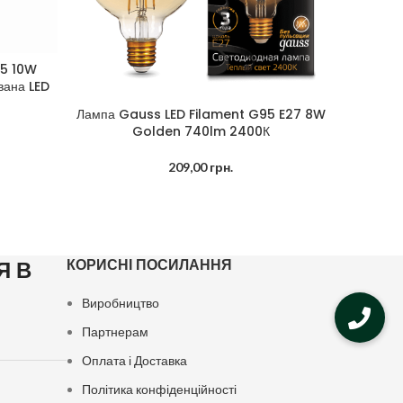
25 10W
вана LED
Лампа Gauss LED Filament G95 E27 8W
Лампа Ga
ДОДАТИ В КОШИК
ДОДАТИ 
Golden 740lm 2400К
E27
209,00
грн.
КОРИСНІ ПОСИЛАННЯ
Я В
Виробництво
Партнерам
Оплата і Доставка
Політика конфіденційності