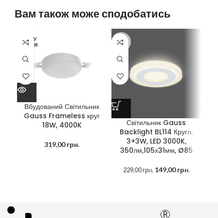
Вам також може сподобатись
ОЧІКУ
ОЧ
-35%
ЄТЬСЯ
ЄТ
Вбудований Світильник
Gauss Frameless круг
Світильник Gauss
18W, 4000K
Backlight BL114 Кругл.
3+3W, LED 3000K,
319,00
грн.
350лм,105х31мм, Ø85
149,00
грн.
229,00
грн.