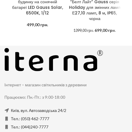
будинку на сонячній
“Белт Лайт” Gauss серія
батареї LED Gauss Solar,
Holiday для змінних ламп
2
6500K, 1/12
Е27,10 ламп, 8 м, IP65,
чорна
499,00
грн.
699,00
грн.
1399,00
грн.
Інтернет – магазин світильників з деревини
Працюємо: Пн.-Пт.: з 9:00-18:00
Київ, вул. Автозаводська 24/2
Тел.: (050) 462-7777
Тел.: (044)240-7777