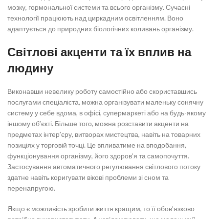
мозку, гормональної системи та всього організму. Сучасні
технології працюють над циркадним освітленням. Воно
адаптується до природних біологічних коливань організму.
Світлові акценти та їх вплив на
людину
Виконавши невелику роботу самостійно або скориставшись
послугами спеціаліста, можна організувати маленьку сонячну
систему у себе вдома, в офісі, супермаркеті або на будь-якому
іншому об’єкті. Більше того, можна розставити акценти на
предметах інтер’єру, витворах мистецтва, навіть на товарних
позиціях у торговій точці. Це впливатиме на вподобання,
функціонування організму, його здоров’я та самопочуття.
Застосування автоматичного регулювання світлового потоку
здатне навіть коригувати вікові проблеми зі сном та
перенапругою.
Якщо є можливість зробити життя кращим, то її обов’язково