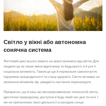
Світло у вікні або автономна
сонячна система
Життєвий цикл всього живого на землі залежить від світла. Для
людини це не лише зміна відпочинку та бадьорості, а й уся її
соціальна активність. Також це ще й нормальне самопочуття,
підтримка працездатності та стану здоров’я. Світло впливає на
засвоєння вітамінів, зір, швидкість настання перенапруги.
Прекрасно, що в наш час високорозвинених технологій світло,
ідентичне природному, доступне в будь-який час дня та ночі. І
ми не припиняємо своєї діяльності із заходом сонця.