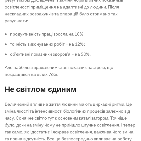
освітленості приміщення на адаптивні до людини. Після
нескладних розрахунків та операцій було отримано такі
результати:
продуктивність праці зросла на 18%;
точність виконуваних робіт – на 12%;
об’єктивні показники здоров’я – на 50%.
Але найбільш вражаючим став показник настрою, що
покращився на цілих 76%.
Не світлом єдиним
Величезний вплив на життя людини мають циркадні ритми. Це
зміна якості та інтенсивності біологічних процесів залежно від
часу. Сонячне світло тут є основним каталізатором. Точніше
було, доки на зміну йому не прийшло штучне освітлення. І тепер
так само, як і достатнє і яскраве освітлення, важлива його зміна
та повна відсутність. Все це безпосередньо впливає на роботу