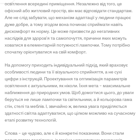
освітлення всередині приміщення. Незалежно від того, це
офісний або житловий простір, він має відповідати стандартам.
Але не слід забувати, що механізм адаптації у людини працює
дуже добре, а тому згодом вона починає сприймати навіть
дискомфорт як норму. Це може призвести до негативних
наслідків для здоров’я та самопочуття, причини яких можуть
ховатися в елементарній потужності лампочки. Тому потрібно
спочатку орієнтуватися на свій комфорт.
На допомогу приходить індивідуальний підхід, який враховує
особливості людини та її візуального сприйняття, а не сухі
цифри з інструкцій. Проектування та оптимізація параметрів
освітлення є актуальними, як ніколи. Їхня мета – максимальне
наближення до природних умов. Щоб домогтися цього, до уваги
беруться не лише лампочки та світильники, а й кольорова гама
стін, стелі та меблів. І, звичайно ж, велика увага приділяється
здатності світла адаптуватися, що цілком можливо на сучасному
етапі розвитку технологій.
Слова – це чудово, але є й конкретні показники. Вони стали
результатом досліджень із заміни нормативних показників