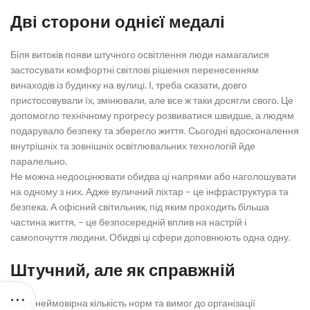
Дві сторони однієї медалі
Біля витоків появи штучного освітлення люди намагалися
застосувати комфортні світлові рішення перенесенням
винаходів із будинку на вулиці. І, треба сказати, довго
пристосовували їх, змінювали, але все ж таки досягли свого. Це
допомогло технічному прогресу розвиватися швидше, а людям
подарувало безпеку та зберегло життя. Сьогодні вдосконалення
внутрішніх та зовнішніх освітлювальних технологій йде
паралельно.
Не можна недооцінювати обидва ці напрями або наголошувати
на одному з них. Адже вуличний ліхтар – це інфраструктура та
безпека. А офісний світильник, під яким проходить більша
частина життя, – це безпосередній вплив на настрій і
самопочуття людини. Обидві ці сфери доповнюють одна одну.
Штучний, але як справжній
Існує неймовірна кількість норм та вимог до організації