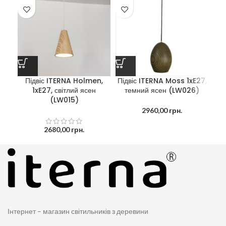
Підвіс ITERNA Moss 1xE27,
Підвіс ITERNA Holmen,
темний ясен (LW026)
1xE27, світлий ясен
на
(LW015)
C
2960,00
грн.
2680,00
грн.
Інтернет – магазин світильників з деревини