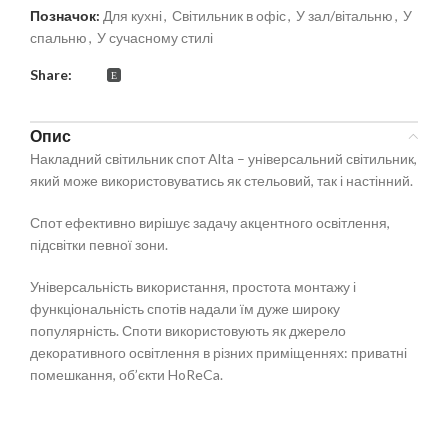
Позначок:
Для кухні
,
Світильник в офіс
,
У зал/вітальню
,
У
спальню
,
У сучасному стилі
Share:
Опис
Накладний світильник спот Alta – універсальний світильник,
який може використовуватись як стельовий, так і настінний.
Спот ефективно вирішує задачу акцентного освітлення,
підсвітки певної зони.
Універсальність використання, простота монтажу і
функціональність спотів надали їм дуже широку
популярність. Споти використовують як джерело
декоративного освітлення в різних приміщеннях: приватні
помешкання, об’єкти HoReCa.