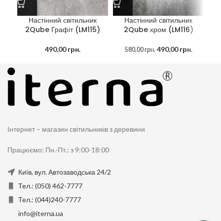
Настінний світильник
Настінний світильник
2Qube Графіт (LM115)
2Qube хром (LM116)
B
490,00
грн.
490,00
грн.
580,00
грн.
Інтернет – магазин світильників з деревини
Працюємо: Пн.-Пт.: з 9:00-18:00
Київ, вул. Автозаводська 24/2
Тел.: (050) 462-7777
Тел.: (044)240-7777
info@iterna.ua