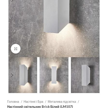
Клацніть, щоб збільшити
Головна
Настінні і Бра
Металева підсвітка
Настінний світильник Brick Білий (LM107)