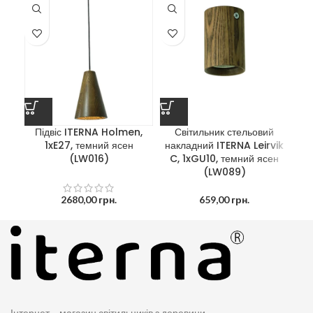
Підвіс ITERNA Holmen,
Світильник стельовий
1xE27, темний ясен
накладний ITERNA Leirvik
на
(LW016)
C, 1xGU10, темний ясен
C
(LW089)
2680,00
грн.
659,00
грн.
Інтернет – магазин світильників з деревини