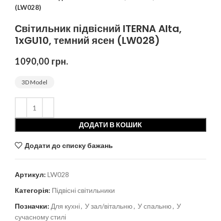
(LW028)
Світильник підвісний ITERNA Alta,
1xGU10, темний ясен (LW028)
1090,00
грн.
3D Model
ДОДАТИ В КОШИК
Додати до списку бажань
Артикул:
LW028
Категорія:
Підвісні світильники
Позначки:
Для кухні
,
У зал/вітальню
,
У спальню
,
У
сучасному стилі