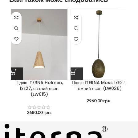
Підвіс ITERNA Moss 1xE27,
Підвіс ITERNA Holmen,
темний ясен (LW026)
1xE27, світлий ясен
на
(LW015)
C
2960,00
грн.
2680,00
грн.