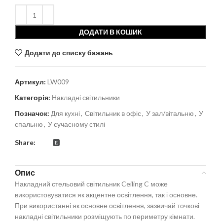
ДОДАТИ В КОШИК
Додати до списку бажань
Артикул:
LW009
Категорія:
Накладні світильники
Позначок:
Для кухні
,
Світильник в офіс
,
У зал/вітальню
,
У
спальню
,
У сучасному стилі
Share:
Опис
Накладний стельовий світильник Ceiling C може
використовуватися як акцентне освітлення, так і основне.
При використанні як основне освітлення, зазвичай точкові
накладні світильники розміщують по периметру кімнати.