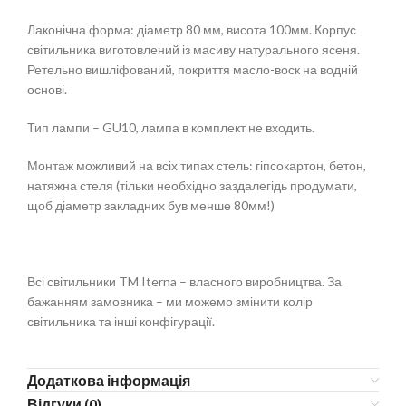
Лаконічна форма: діаметр 80 мм, висота 100мм. Корпус
світильника виготовлений із масиву натурального ясеня.
Ретельно вишліфований, покриття масло-воск на водній
основі.
Тип лампи – GU10, лампа в комплект не входить.
Монтаж можливий на всіх типах стель: гіпсокартон, бетон,
натяжна стеля (тільки необхідно заздалегідь продумати,
щоб діаметр закладних був менше 80мм!)
Всі світильники TM Iterna – власного виробництва. За
бажанням замовника – ми можемо змінити колір
світильника та інші конфігурації.
Додаткова інформація
Відгуки (0)