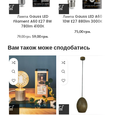
Лампа Gauss LED
Лампа Gauss LED A60
Л
Filament A60 E27 8W
10W E27 880lm 3000K
1
780lm 4100К
75,00
грн.
59,00
грн.
79,00
грн.
Вам також може сподобатись