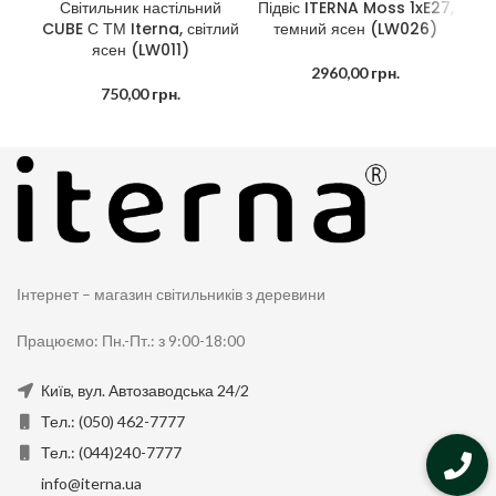
Підвіс ITERNA Moss 1xE27,
Світильник настільний
темний ясен (LW026)
CUBE С ТМ Iterna, світлий
на
ясен (LW011)
C
2960,00
грн.
750,00
грн.
Інтернет – магазин світильників з деревини
Працюємо: Пн.-Пт.: з 9:00-18:00
Київ, вул. Автозаводська 24/2
Тел.: (050) 462-7777
Тел.: (044)240-7777
info@iterna.ua