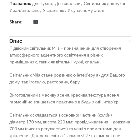
Позначок:
для кухни
,
Для спальни
,
Світильник для кухні
,
У зал/вітальню
,
У спальню
,
У сучасному стилі
Share:
Опис
Підвісний світильник Mila – призначений для створення
атмосферного акцентного освітлення в різних
приміщеннях, таких як вітальні, кухні, спальні.
Світильник Mila стане родзинкою інтер’єру як для Вашого
дому, так і готелю, ресторану, бару.
Виготовлений з масиву ясеня, красива текстура ясеня
гармонійно впишеться практично в будь-який інтер’єр.
Світильник складається з основної частини (колби) –
діаметр 170 мм, висота 220 мм; провід живлення – довжина
700 мм (висота регулюється) та чаші з елементами для
кріплення. Джерело світла 1 лампа×E27 (в комплект не